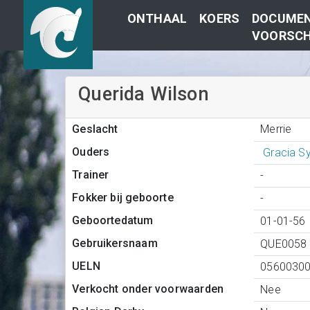
ONTHAAL
KOERS
DOCUMEN
VOORSCH
Querida Wilson
Merrie
Geslacht
Ouders
Gracia S
Trainer
-
Fokker bij geboorte
-
Geboortedatum
01-01-56
Gebruikersnaam
QUE0058
UELN
0560030
Verkocht onder voorwaarden
Nee