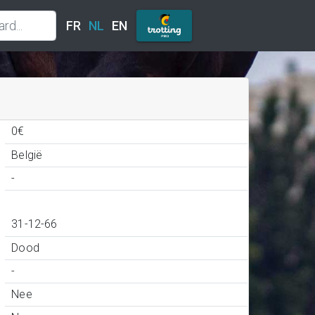
FR
NL
EN
0€
België
-
31-12-66
Dood
-
Nee