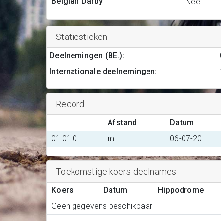
Belgian Darby
Nee
Statiestieken
Deelnemingen (BE.)
:
Internationale deelnemingen
:
Record
Afstand
Datum
01:01:0
m
06-07-20
Toekomstige koers deelnames
Koers
Datum
Hippodrome
Geen gegevens beschikbaar