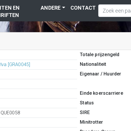
TEN EN
ANDERE
CONTACT
RIFTEN
Totale prijzengeld
Nationaliteit
ylva [GRA0045]
Eigenaar / Huurder
Einde koerscarriere
Status
SIRE
0QUE0058
Minitrotter