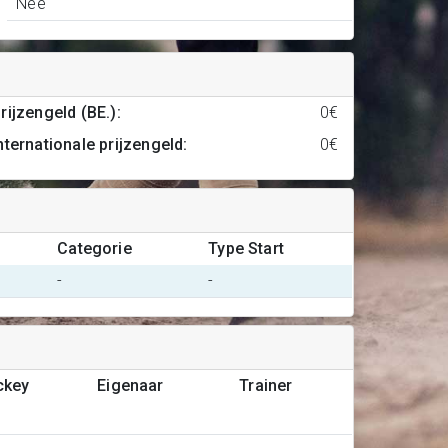
Nee
rijzengeld (BE.)
:
0€
nternationale prijzengeld
:
0€
Categorie
Type Start
-
-
ckey
Eigenaar
Trainer