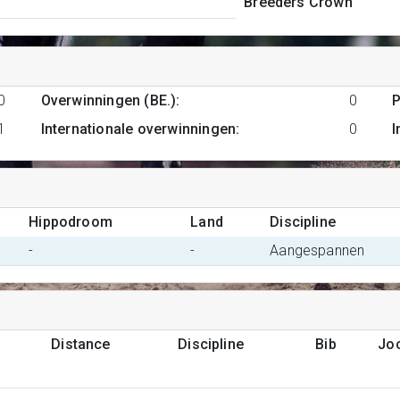
Breeders Crown
0
Overwinningen (BE.)
:
0
P
1
Internationale overwinningen
:
0
I
Hippodroom
Land
Discipline
-
-
Aangespannen
Distance
Discipline
Bib
Jo