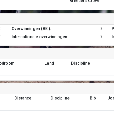
Breeders Crown
0
Overwinningen (BE.)
:
0
P
0
Internationale overwinningen
:
0
I
podroom
Land
Discipline
Distance
Discipline
Bib
Jo