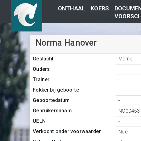
ONTHAAL
KOERS
DOCUMEN
VOORSCH
Norma Hanover
Merrie
Geslacht
Ouders
Trainer
-
Fokker bij geboorte
-
Geboortedatum
-
Gebruikersnaam
NO00453
UELN
-
Verkocht onder voorwaarden
Nee