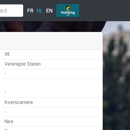
FR
NL
EN
0€
Verenigde Staten
-
-
Koerscarriere
-
Nee