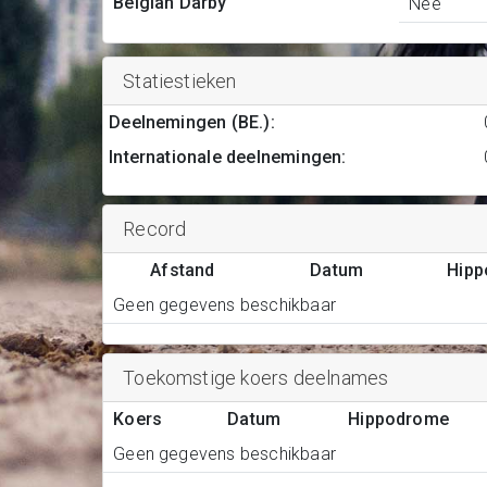
Belgian Darby
Nee
Statiestieken
Deelnemingen (BE.)
:
Internationale deelnemingen
:
Record
Afstand
Datum
Hip
Geen gegevens beschikbaar
Toekomstige koers deelnames
Koers
Datum
Hippodrome
Geen gegevens beschikbaar