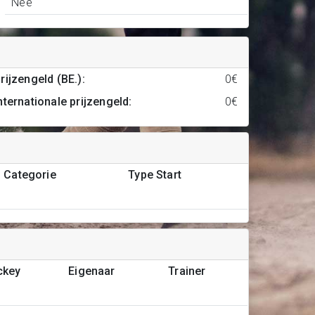
Nee
rijzengeld (BE.)
:
0€
nternationale prijzengeld
:
0€
Categorie
Type Start
ckey
Eigenaar
Trainer