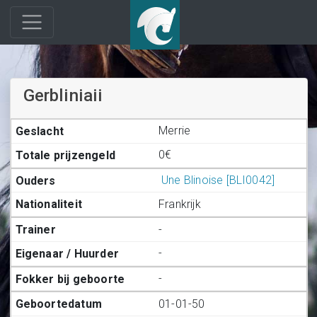
Gerbliniaii
Merrie
0€
Une Blinoise [BLI0042]
Frankrijk
-
-
-
01-01-50