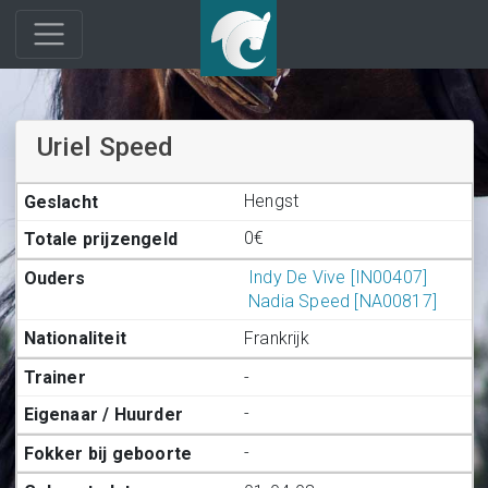
Uriel Speed
Hengst
0€
Indy De Vive [IN00407]
Nadia Speed [NA00817]
Frankrijk
-
-
-