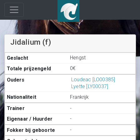
Jidalium (f)
Hengst
0€
Loudeac [LO00385]
Lyette [LY00037]
Frankrijk
-
-
-