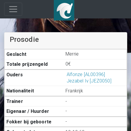
Prosodie
Merrie
0€
Alfonze [AL00396]
Jezabel Iv [JEZ0050]
Frankrijk
-
-
-