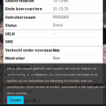
10-10-60
31-12-70
PRS0060
Dood
-
-
Nee
Nee
Nee
Deze site maakt gebruik van cookies om ons te helpen uw
Nee
surfervaring te verbeteren. Ze laten ons ook toe beter in te
spelen op uw behoeften en rekening te houden met uw
voorkeuren. Door verder te surfen, aanvaardt u het gebruik van
Statiestieken
deze cookies.
Sluiten
Deelnemingen (BE.)
:
0