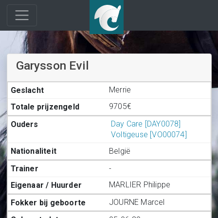
Garysson Evil
Merrie
9705€
Day Care [DAY0078]
Voltigeuse [VO00074]
België
-
MARLIER Philippe
JOURNE Marcel