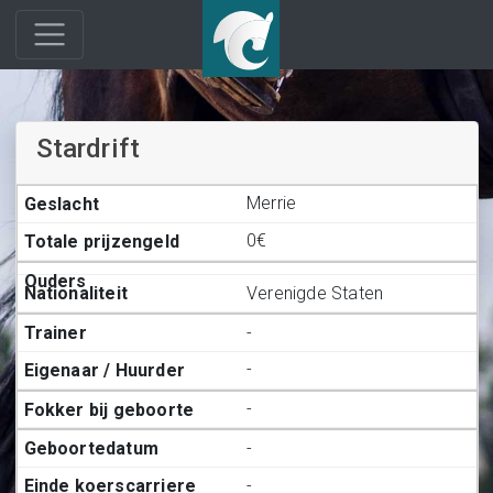
Stardrift
Merrie
0€
Verenigde Staten
-
-
-
-
-