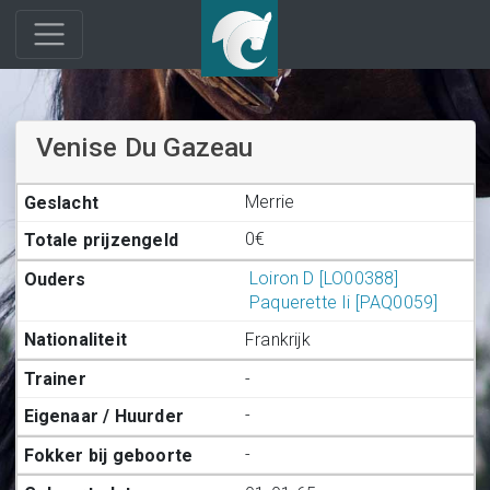
Venise Du Gazeau
Merrie
0€
Loiron D [LO00388]
Paquerette Ii [PAQ0059]
Frankrijk
-
-
-