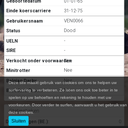
01-01-65
31-12-75
VEN0066
Dood
-
-
Nee
Nee
Nee
Deze site maakt gebruik van cookies om ons te helpen uw
Nee
surfervaring te verbeteren. Ze laten ons ook toe beter in te
spelen op uw behoeften en rekening te houden met uw
voorkeuren. Door verder te surfen, aanvaardt u het gebruik van
Statiestieken
deze cookies.
Sluiten
Deelnemingen (BE.)
:
0