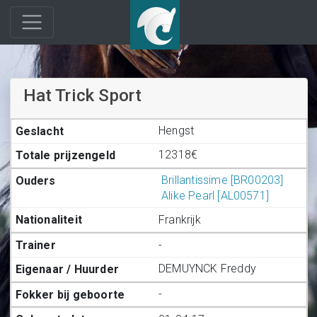
Hat Trick Sport
Hengst
12318€
Brillantissime [BR00203]
Alike Pearl [AL00571]
Frankrijk
-
DEMUYNCK Freddy
-