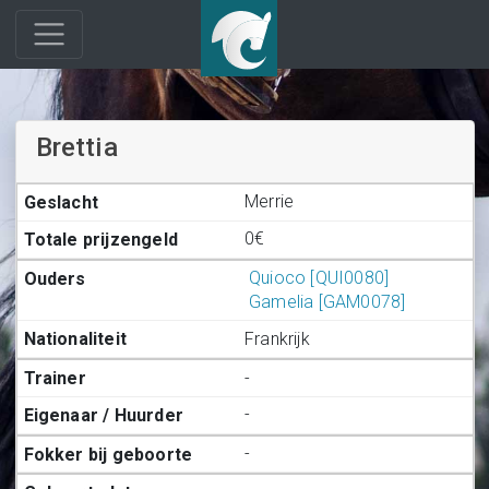
Brettia
Merrie
0€
Quioco [QUI0080]
Gamelia [GAM0078]
Frankrijk
-
-
-