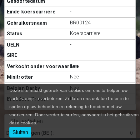
-
-
BR00124
Koerscarriere
-
-
Nee
Nee
Nee
Deze site maakt gebruik van cookies om ons te helpen uw
Nee
surfervaring te verbeteren. Ze laten ons ook toe beter in te
spelen op uw behoeften en rekening te houden met uw
voorkeuren. Door verder te surfen, aanvaardt u het gebruik van
Statiestieken
deze cookies.
Sluiten
Deelnemingen (BE.)
:
0