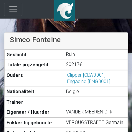
Simco Fonteine
Ruin
20217€
Clipper [CLW0001]
Engadine [ENG0001]
België
-
VANDER MEEREN Dirk
VEROUGSTRAETE Germain