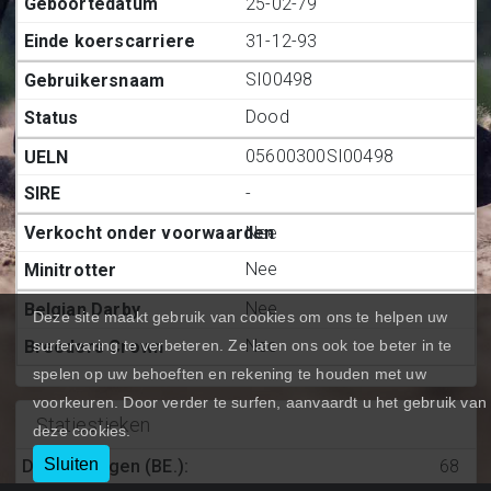
25-02-79
31-12-93
SI00498
Dood
05600300SI00498
-
Nee
Nee
Nee
Deze site maakt gebruik van cookies om ons te helpen uw
Nee
surfervaring te verbeteren. Ze laten ons ook toe beter in te
spelen op uw behoeften en rekening te houden met uw
voorkeuren. Door verder te surfen, aanvaardt u het gebruik van
Statiestieken
deze cookies.
Sluiten
Deelnemingen (BE.)
:
68