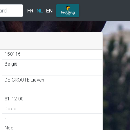
FR
NL
EN
15011€
België
DE GROOTE Lieven
31-12-00
Dood
-
Nee