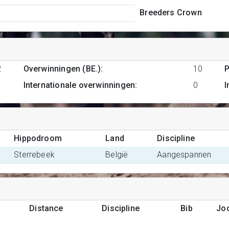
Breeders Crown
2
Overwinningen (BE.)
:
10
P
Internationale overwinningen
:
0
I
Hippodroom
Land
Discipline
Sterrebeek
België
Aangespannen
Distance
Discipline
Bib
Jo