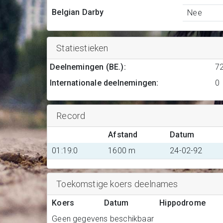
Belgian Darby
Nee
Statiestieken
Deelnemingen (BE.)
:
7
Internationale deelnemingen
:
0
Record
Afstand
Datum
01:19:0
1600 m
24-02-92
Toekomstige koers deelnames
Koers
Datum
Hippodrome
Geen gegevens beschikbaar