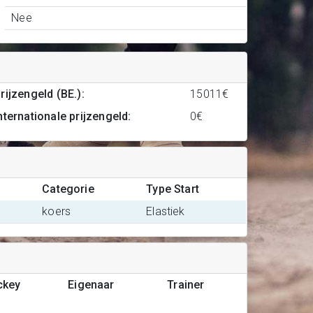
Nee
rijzengeld (BE.)
:
15011€
nternationale prijzengeld
:
0€
Categorie
Type Start
koers
Elastiek
ckey
Eigenaar
Trainer