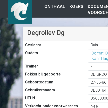
ONTHAAL
KOERS
DOCUMEN
VOORSCH
Degroliev Dg
Ruin
Geslacht
Ouders
Domat [
Karin Ha
Trainer
-
Fokker bij geboorte
DE GROOT
Geboortedatum
27-05-86
Gebruikersnaam
DE00184
UELN
0560030
Verkocht onder voorwaarden
Nee