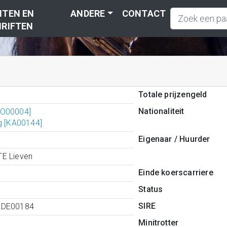
TEN EN
ANDERE
CONTACT
RIFTEN
Totale prijzengeld
Nationaliteit
DO00004]
ig [KA00144]
Eigenaar / Huurder
E Lieven
Einde koerscarriere
Status
SIRE
0DE00184
Minitrotter