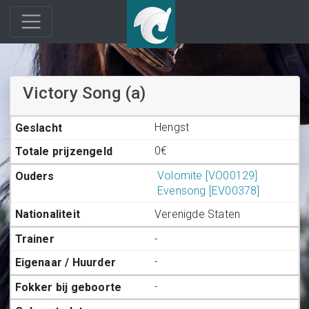
Victory Song (a)
Hengst
0€
Volomite [VO00129]
Evensong [EV00378]
Verenigde Staten
-
-
-