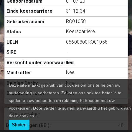
01-07-20
31-12-34
RO01058
Koerscarriere
05600300RO01058
-
Nee
Nee
Nee
Deze site maakt gebruik van cookies om ons te helpen uw
Nee
surfervaring te verbeteren. Ze laten ons ook toe beter in te
spelen op uw behoeften en rekening te houden met uw
voorkeuren. Door verder te surfen, aanvaardt u het gebruik van
Statiestieken
deze cookies.
Sluiten
Deelnemingen (BE.)
:
48