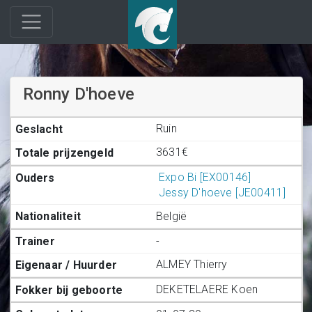
Ronny D'hoeve
Ruin
3631€
Expo Bi [EX00146]
Jessy D'hoeve [JE00411]
België
-
ALMEY Thierry
DEKETELAERE Koen