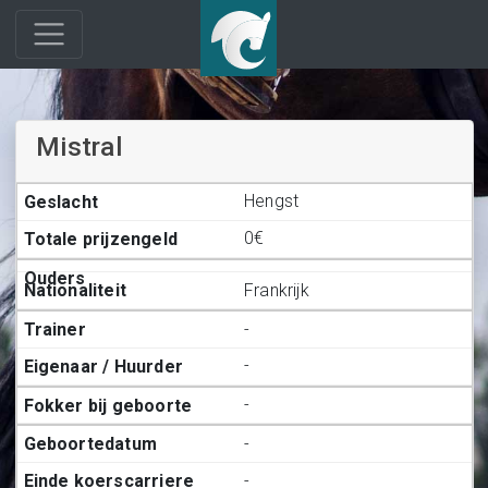
Mistral
Hengst
0€
Frankrijk
-
-
-
-
-