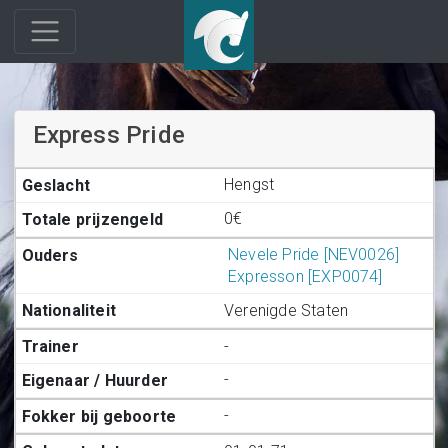
Express Pride
Hengst
0€
Nevele Pride [NEV0026]
Expresson [EXP0074]
Verenigde Staten
-
-
-