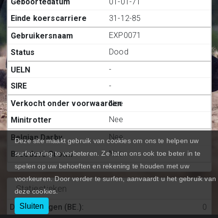
01-01-71
31-12-85
EXP0071
Dood
-
-
Nee
Nee
Nee
Deze site maakt gebruik van cookies om ons te helpen uw
Nee
surfervaring te verbeteren. Ze laten ons ook toe beter in te
spelen op uw behoeften en rekening te houden met uw
voorkeuren. Door verder te surfen, aanvaardt u het gebruik van
Statiestieken
deze cookies.
Sluiten
Deelnemingen (BE.)
:
0