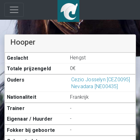
Hooper
Hengst
0€
Cezio Josselyn [CEZ0095]
Nevadara [NE00435]
Frankrijk
-
-
-