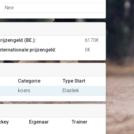
Nee
rijzengeld (BE.)
:
6170€
nternationale prijzengeld
:
0€
Categorie
Type Start
koers
Elastiek
ckey
Eigenaar
Trainer