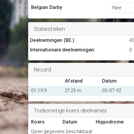
Belgian Darby
Nee
Statiestieken
Deelnemingen (BE.)
:
4
Internationale deelnemingen
:
0
Record
Afstand
Datum
01:19:9
2125 m
05-07-92
Toekomstige koers deelnames
Koers
Datum
Hippodrome
Geen gegevens beschikbaar