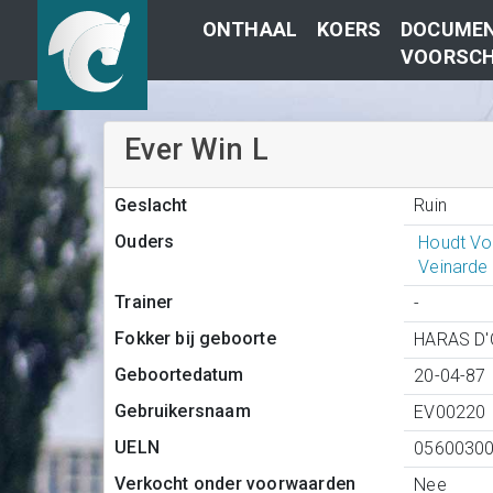
ONTHAAL
KOERS
DOCUMEN
VOORSCH
Ever Win L
Ruin
Geslacht
Ouders
Houdt Vo
Veinarde
Trainer
-
Fokker bij geboorte
HARAS D
Geboortedatum
20-04-87
Gebruikersnaam
EV00220
UELN
0560030
Verkocht onder voorwaarden
Nee