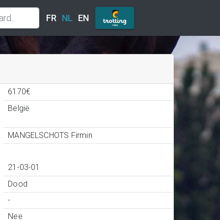
FR
NL
EN
6170€
België
MANGELSCHOTS Firmin
21-03-01
Dood
-
Nee