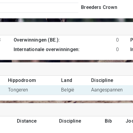
Breeders Crown
3
Overwinningen (BE.)
:
0
P
Internationale overwinningen
:
0
I
Hippodroom
Land
Discipline
Tongeren
België
Aangespannen
Distance
Discipline
Bib
Jo