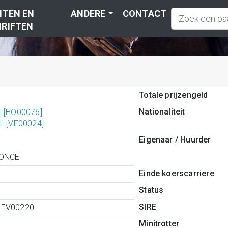
TEN EN
ANDERE
CONTACT
RIFTEN
Totale prijzengeld
Nationaliteit
l [HO00076]
 L [VE00024]
Eigenaar / Huurder
'ONCE
Einde koerscarriere
Status
SIRE
0EV00220
Minitrotter