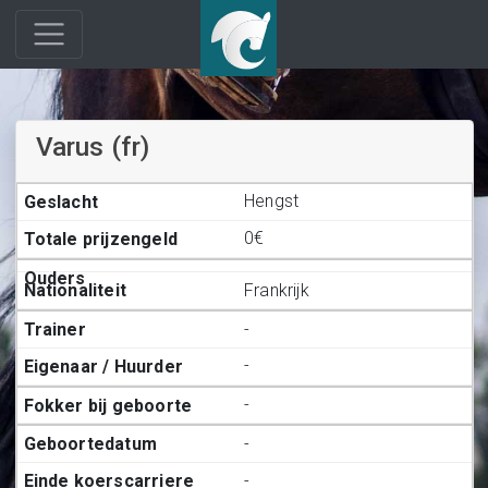
Varus (fr)
Hengst
0€
Frankrijk
-
-
-
-
-