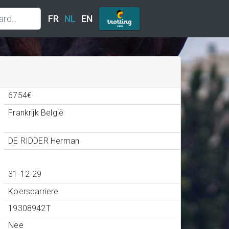
FR
NL
EN
6754€
Frankrijk België
DE RIDDER Herman
31-12-29
Koerscarriere
19308942T
Nee