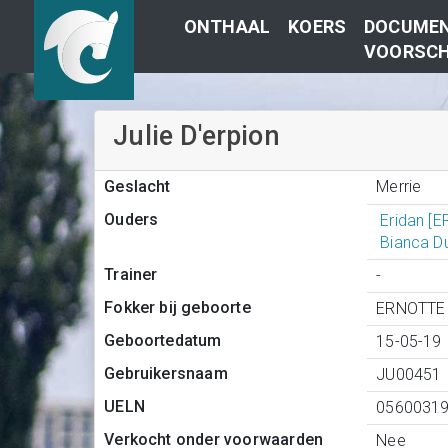
ONTHAAL
KOERS
DOCUMEN
VOORSCH
Julie D'erpion
Merrie
Geslacht
Ouders
Eridan [
Bianca Du
Trainer
-
Fokker bij geboorte
ERNOTTE 
Geboortedatum
15-05-19
Gebruikersnaam
JU00451
UELN
0560031
Verkocht onder voorwaarden
Nee