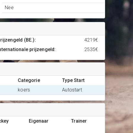
Nee
rijzengeld (BE.)
:
4219€
nternationale prijzengeld
:
2535€
Categorie
Type Start
koers
Autostart
ckey
Eigenaar
Trainer