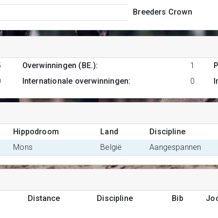
Breeders Crown
5
Overwinningen (BE.)
:
1
P
0
Internationale overwinningen
:
0
I
Hippodroom
Land
Discipline
Mons
België
Aangespannen
Distance
Discipline
Bib
Jo