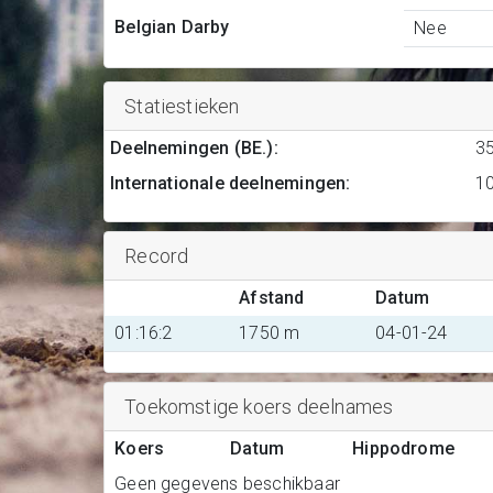
Belgian Darby
Nee
Statiestieken
Deelnemingen (BE.)
:
3
Internationale deelnemingen
:
1
Record
Afstand
Datum
01:16:2
1750 m
04-01-24
Toekomstige koers deelnames
Koers
Datum
Hippodrome
Geen gegevens beschikbaar