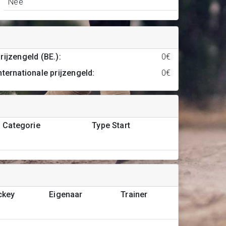
Nee
rijzengeld (BE.)
:
0€
nternationale prijzengeld
:
0€
Categorie
Type Start
ckey
Eigenaar
Trainer