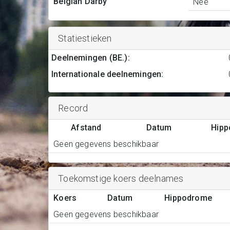
Belgian Darby
Nee
Statiestieken
Deelnemingen (BE.)
:
Internationale deelnemingen
:
Record
Afstand
Datum
Hip
Geen gegevens beschikbaar
Toekomstige koers deelnames
Koers
Datum
Hippodrome
Geen gegevens beschikbaar