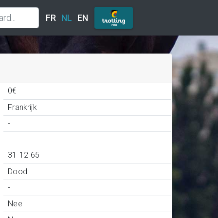
FR
NL
EN
0€
Frankrijk
-
31-12-65
Dood
-
Nee