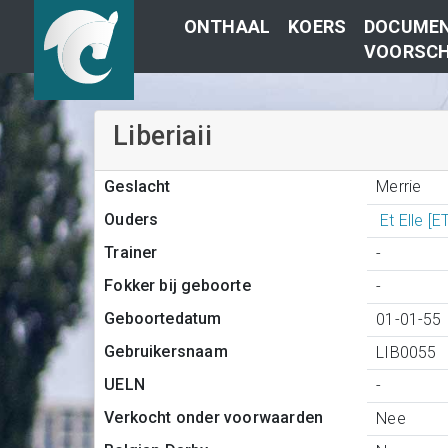
ONTHAAL
KOERS
DOCUMEN
VOORSCH
Liberiaii
Merrie
Geslacht
Ouders
Et Elle [
Trainer
-
Fokker bij geboorte
-
Geboortedatum
01-01-55
Gebruikersnaam
LIB0055
UELN
-
Verkocht onder voorwaarden
Nee