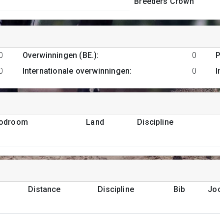
Breeders Crown
0
Overwinningen (BE.)
:
0
P
0
Internationale overwinningen
:
0
I
podroom
Land
Discipline
Distance
Discipline
Bib
Jo