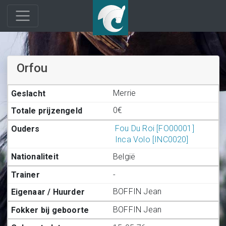
Orfou
Merrie
0€
Fou Du Roi [FO00001]
Inca Volo [INC0020]
België
-
BOFFIN Jean
BOFFIN Jean