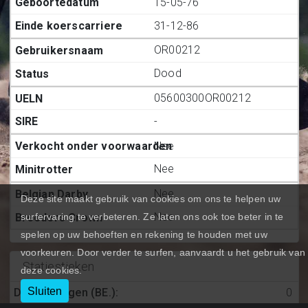
15-05-76
31-12-86
OR00212
Dood
05600300OR00212
-
Nee
Nee
Nee
Deze site maakt gebruik van cookies om ons te helpen uw
Nee
surfervaring te verbeteren. Ze laten ons ook toe beter in te
spelen op uw behoeften en rekening te houden met uw
voorkeuren. Door verder te surfen, aanvaardt u het gebruik van
Statiestieken
deze cookies.
Sluiten
Deelnemingen (BE.)
:
0