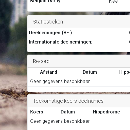
Belgian Darby
Nee
Statiestieken
Deelnemingen (BE.)
:
Internationale deelnemingen
:
Record
Afstand
Datum
Hip
Geen gegevens beschikbaar
Toekomstige koers deelnames
Koers
Datum
Hippodrome
Geen gegevens beschikbaar