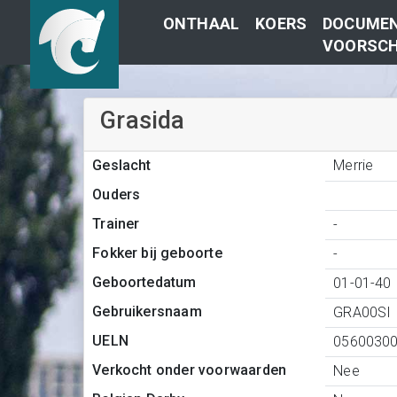
ONTHAAL
KOERS
DOCUMEN
VOORSCH
Grasida
Merrie
Geslacht
Ouders
Trainer
-
Fokker bij geboorte
-
Geboortedatum
01-01-40
Gebruikersnaam
GRA00SI
UELN
0560030
Verkocht onder voorwaarden
Nee