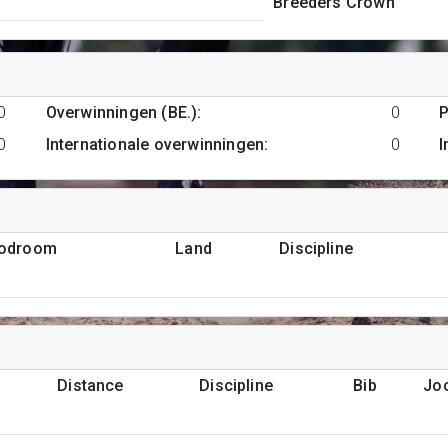
Breeders Crown
0
Overwinningen (BE.)
:
0
P
0
Internationale overwinningen
:
0
I
podroom
Land
Discipline
Distance
Discipline
Bib
Jo