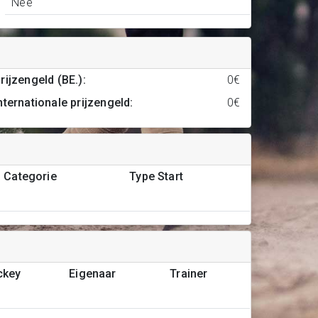
Nee
rijzengeld (BE.)
:
0€
nternationale prijzengeld
:
0€
Categorie
Type Start
ckey
Eigenaar
Trainer