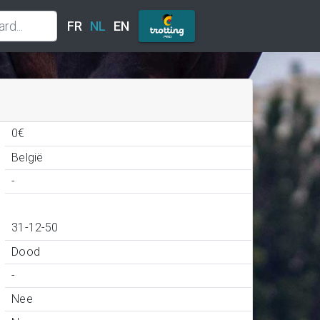
FR
NL
EN
0€
België
-
31-12-50
Dood
-
Nee