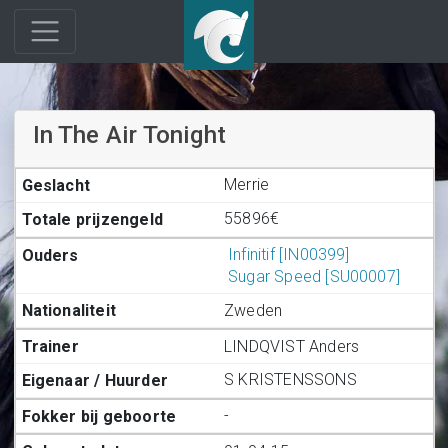
In The Air Tonight
Merrie
55896€
Infinitif [IN00399]
Sugar Speed [SU00007]
Zweden
LINDQVIST Anders
S KRISTENSSONS
-