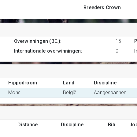
Breeders Crown
3
Overwinningen (BE.)
:
15
P
Internationale overwinningen
:
0
I
Hippodroom
Land
Discipline
Mons
België
Aangespannen
Distance
Discipline
Bib
Jo