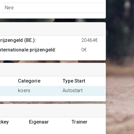
Nee
rijzengeld (BE.)
:
20464€
nternationale prijzengeld
:
0€
Categorie
Type Start
koers
Autostart
ckey
Eigenaar
Trainer