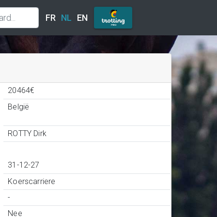
FR
NL
EN
20464€
België
ROTTY Dirk
31-12-27
Koerscarriere
-
Nee