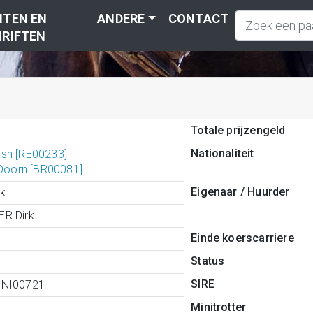
TEN EN
ANDERE
CONTACT
RIFTEN
Totale prijzengeld
Nationaliteit
sh [RE00233]
 Doorn [BR00081]
Eigenaar / Huurder
rk
R Dirk
Einde koerscarriere
Status
SIRE
0NI00721
Minitrotter