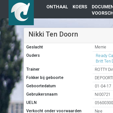
ONTHAAL
KOERS
DOCUMEN
VOORSCH
Nikki Ten Doorn
Merrie
Geslacht
Ouders
Ready Ca
Britt Ten
Trainer
ROTTY Di
Fokker bij geboorte
DEPOORTE
Geboortedatum
01-04-17
Gebruikersnaam
NI00721
UELN
0560030
Verkocht onder voorwaarden
Nee