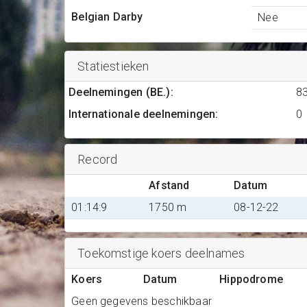
Belgian Darby
Nee
Statiestieken
Deelnemingen (BE.)
:
8
Internationale deelnemingen
:
0
Record
Afstand
Datum
01:14:9
1750 m
08-12-22
Toekomstige koers deelnames
Koers
Datum
Hippodrome
Geen gegevens beschikbaar