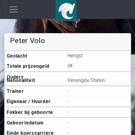
Peter Volo
Hengst
0€
Verenigde Staten
-
-
-
-
-