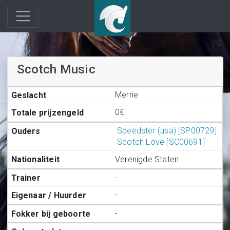
Scotch Music
Merrie
0€
Speedster (usa) [SP00729]
Scotch Love [SC00691]
Verenigde Staten
-
-
-