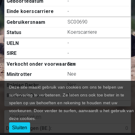
-
-
SC00690
Koerscarriere
-
-
Nee
Nee
Nee
Deze site maakt gebruik van cookies om ons te helpen uw
Nee
surfervaring te verbeteren. Ze laten ons ook toe beter in te
spelen op uw behoeften en rekening te houden met uw
voorkeuren. Door verder te surfen, aanvaardt u het gebruik van
Statiestieken
deze cookies.
Sluiten
Deelnemingen (BE.)
:
0