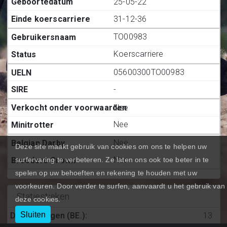
25-05-22
31-12-36
TO00983
Koerscarriere
05600300TO00983
-
Nee
Nee
Nee
Deze site maakt gebruik van cookies om ons te helpen uw
Nee
surfervaring te verbeteren. Ze laten ons ook toe beter in te
spelen op uw behoeften en rekening te houden met uw
voorkeuren. Door verder te surfen, aanvaardt u het gebruik van
Statiestieken
deze cookies.
Sluiten
Deelnemingen (BE.)
:
13