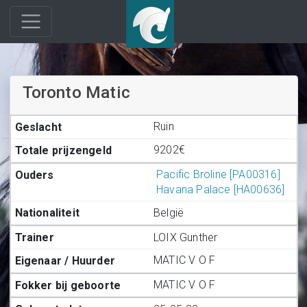
Toronto Matic
Ruin
9202€
Pacific Broline [PA00316]
Havana Palace [HA00636]
België
LOIX Gunther
MATIC V O F
MATIC V O F