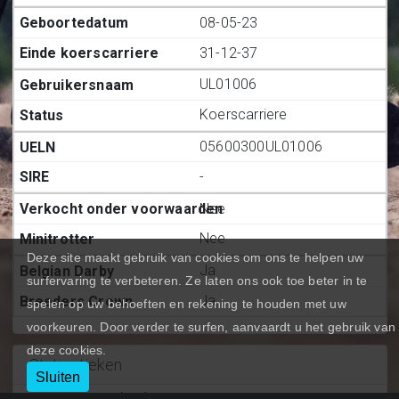
08-05-23
31-12-37
UL01006
Koerscarriere
05600300UL01006
-
Nee
Nee
Deze site maakt gebruik van cookies om ons te helpen uw
Ja
surfervaring te verbeteren. Ze laten ons ook toe beter in te
Ja
spelen op uw behoeften en rekening te houden met uw
voorkeuren. Door verder te surfen, aanvaardt u het gebruik van
deze cookies.
Statiestieken
Sluiten
Deelnemingen (BE.)
:
5