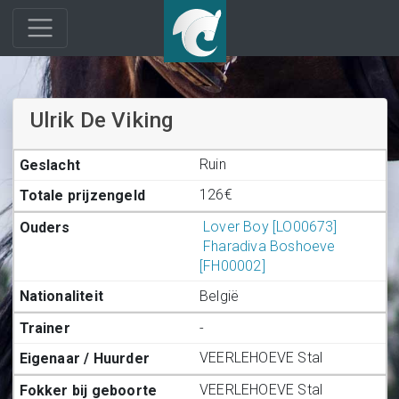
Ulrik De Viking
Ruin
126€
Lover Boy [LO00673]
Fharadiva Boshoeve
[FH00002]
België
-
VEERLEHOEVE Stal
VEERLEHOEVE Stal