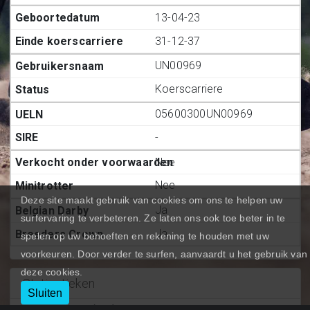
13-04-23
31-12-37
UN00969
Koerscarriere
05600300UN00969
-
Nee
Nee
Deze site maakt gebruik van cookies om ons te helpen uw
Ja
surfervaring te verbeteren. Ze laten ons ook toe beter in te
Ja
spelen op uw behoeften en rekening te houden met uw
voorkeuren. Door verder te surfen, aanvaardt u het gebruik van
deze cookies.
Statiestieken
Sluiten
Deelnemingen (BE.)
:
2