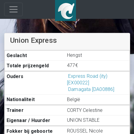
Union Express
Hengst
477€
Express Road (ity)
[EX00022]
Damagata [DA00886]
België
CORTY Celestine
UNION STABLE
ROUSSEL Nicole