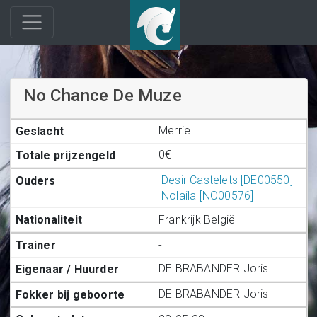
No Chance De Muze
Merrie
0€
Desir Castelets [DE00550]
Nolaila [NO00576]
Frankrijk België
-
DE BRABANDER Joris
DE BRABANDER Joris