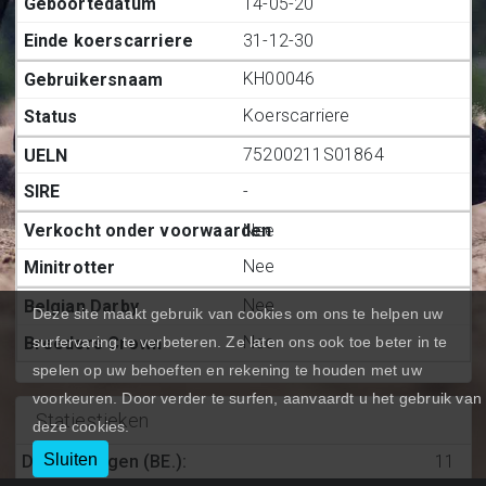
14-05-20
31-12-30
KH00046
Koerscarriere
75200211S01864
-
Nee
Nee
Nee
Deze site maakt gebruik van cookies om ons te helpen uw
Nee
surfervaring te verbeteren. Ze laten ons ook toe beter in te
spelen op uw behoeften en rekening te houden met uw
voorkeuren. Door verder te surfen, aanvaardt u het gebruik van
Statiestieken
deze cookies.
Sluiten
Deelnemingen (BE.)
:
11