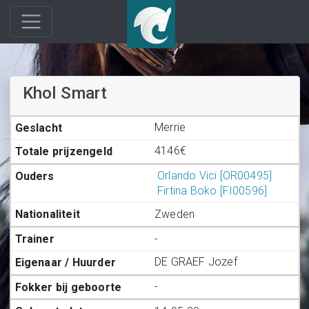
Khol Smart
Merrie
4146€
Orlando Vici [OR00495]
Firtina Boko [FI00596]
Zweden
-
DE GRAEF Jozef
-