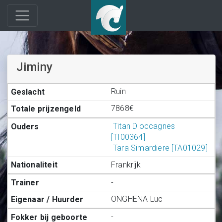
Jiminy
Ruin
7868€
Titan D'occagnes
[TI00364]
Tara Simardiere [TA01029]
Frankrijk
-
ONGHENA Luc
-