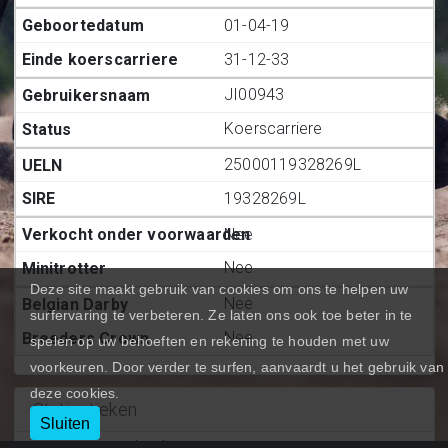
01-04-19
31-12-33
JI00943
Koerscarriere
25000119328269L
19328269L
Nee
Nee
Deze site maakt gebruik van cookies om ons te helpen uw
Nee
surfervaring te verbeteren. Ze laten ons ook toe beter in te
Nee
spelen op uw behoeften en rekening te houden met uw
voorkeuren. Door verder te surfen, aanvaardt u het gebruik van
deze cookies.
Statiestieken
Sluiten
Deelnemingen (BE.)
:
25