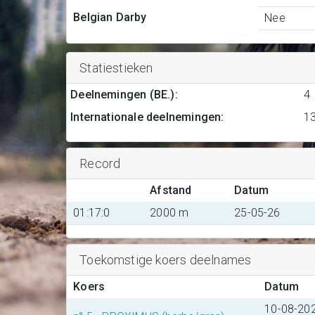
Belgian Darby
Nee
Statiestieken
Deelnemingen (BE.)
:
4
Internationale deelnemingen
:
1
Record
Afstand
Datum
01:17:0
2000 m
25-05-26
Toekomstige koers deelnames
Koers
Datum
10-08-20