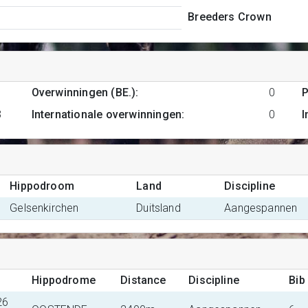
Breeders Crown
Overwinningen (BE.)
:
0
P
3
Internationale overwinningen
:
0
I
Hippodroom
Land
Discipline
Gelsenkirchen
Duitsland
Aangespannen
Hippodrome
Distance
Discipline
Bib
26