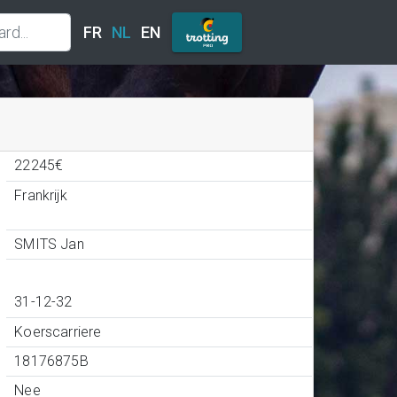
FR
NL
EN
22245€
Frankrijk
SMITS Jan
31-12-32
Koerscarriere
18176875B
Nee