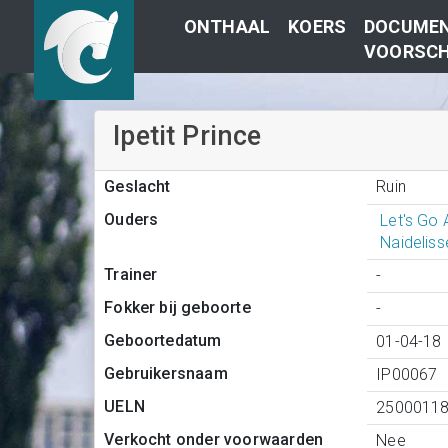
ONTHAAL
KOERS
DOCUMEN
VOORSCH
Ipetit Prince
Ruin
Geslacht
Ouders
Let's Go 
Naidelis
Trainer
-
Fokker bij geboorte
-
Geboortedatum
01-04-18
Gebruikersnaam
IP00067
UELN
2500011
Verkocht onder voorwaarden
Nee