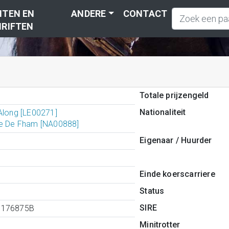
TEN EN
ANDERE
CONTACT
RIFTEN
Totale prijzengeld
Nationaliteit
Along [LE00271]
se De Fham [NA00888]
Eigenaar / Huurder
Einde koerscarriere
Status
SIRE
8176875B
Minitrotter