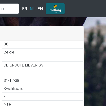
FR
NL
EN
0€
België
DE GROOTE LIEVEN BV
31-12-38
Kwalificatie
-
Nee