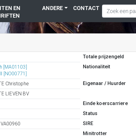
TEN EN
ANDERE
CONTACT
RIFTEN
Totale prijzengeld
Nationaliteit
h [MA01103]
ill [NO00771]
Eigenaar / Huurder
E Christophe
E LIEVEN BV
Einde koerscarriere
Status
SIRE
0VA00960
Minitrotter