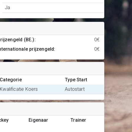
Ja
rijzengeld (BE.)
:
0€
nternationale prijzengeld
:
0€
Categorie
Type Start
Kwalificatie Koers
Autostart
ckey
Eigenaar
Trainer