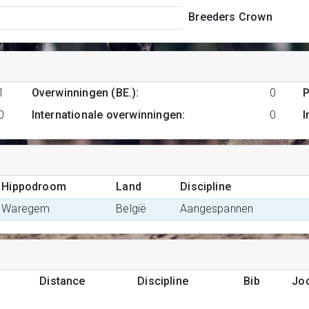
Breeders Crown
1
Overwinningen (BE.)
:
0
P
0
Internationale overwinningen
:
0
I
Hippodroom
Land
Discipline
Waregem
België
Aangespannen
Distance
Discipline
Bib
Jo