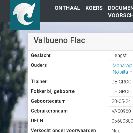
ONTHAAL
KOERS
DOCUMEN
VOORSCH
Valbueno Flac
Hengst
Geslacht
Ouders
Maharaja
Nobilta H
Trainer
DE GROOT
Fokker bij geboorte
DE GROOT
Geboortedatum
28-05-24
Gebruikersnaam
VA00960
UELN
0560030
Verkocht onder voorwaarden
Nee