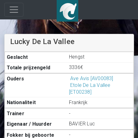
Lucky De La Vallee
Hengst
3336€
Ave Avis [AV00083]
Etole De La Vallee
[ET00238]
Frankrijk
-
BAVIER Luc
-