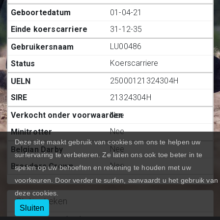
01-04-21
31-12-35
LU00486
Koerscarriere
25000121324304H
21324304H
Nee
Nee
Deze site maakt gebruik van cookies om ons te helpen uw
Nee
surfervaring te verbeteren. Ze laten ons ook toe beter in te
Nee
spelen op uw behoeften en rekening te houden met uw
voorkeuren. Door verder te surfen, aanvaardt u het gebruik van
deze cookies.
Statiestieken
Sluiten
Deelnemingen (BE.)
:
5