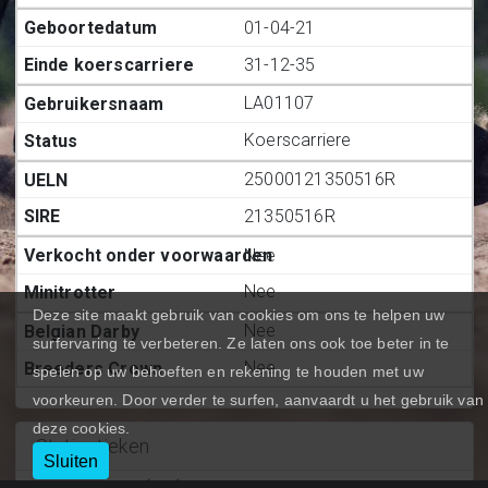
01-04-21
31-12-35
LA01107
Koerscarriere
25000121350516R
21350516R
Nee
Nee
Deze site maakt gebruik van cookies om ons te helpen uw
Nee
surfervaring te verbeteren. Ze laten ons ook toe beter in te
Nee
spelen op uw behoeften en rekening te houden met uw
voorkeuren. Door verder te surfen, aanvaardt u het gebruik van
deze cookies.
Statiestieken
Sluiten
Deelnemingen (BE.)
:
4