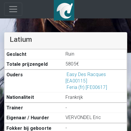
Latium
Ruin
5805€
Easy Des Racques
[EA00115]
Feria (fr) [FE00617]
Frankrijk
-
VERVONDEL Eric
-