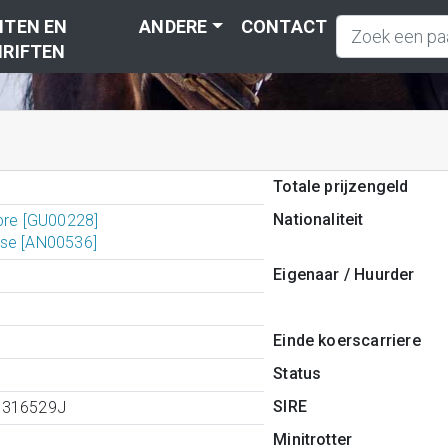
TEN EN
ANDERE
CONTACT
RIFTEN
Totale prijzengeld
Nationaliteit
ipre [GU00228]
se [AN00536]
Eigenaar / Huurder
Einde koerscarriere
Status
SIRE
1316529J
Minitrotter