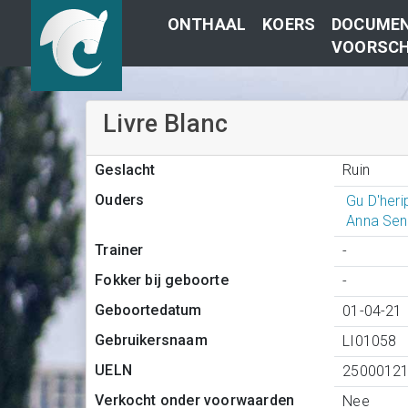
ONTHAAL
KOERS
DOCUMEN
VOORSCH
Livre Blanc
Ruin
Geslacht
Ouders
Gu D'her
Anna Sen
Trainer
-
Fokker bij geboorte
-
Geboortedatum
01-04-21
Gebruikersnaam
LI01058
UELN
2500012
Verkocht onder voorwaarden
Nee