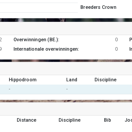
Breeders Crown
2
Overwinningen (BE.)
:
0
P
9
Internationale overwinningen
:
0
I
Hippodroom
Land
Discipline
-
-
Distance
Discipline
Bib
Jo