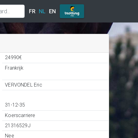
FR
NL
EN
24990€
Frankrijk
VERVONDEL Eric
31-12-35
Koerscarriere
21316529J
Nee