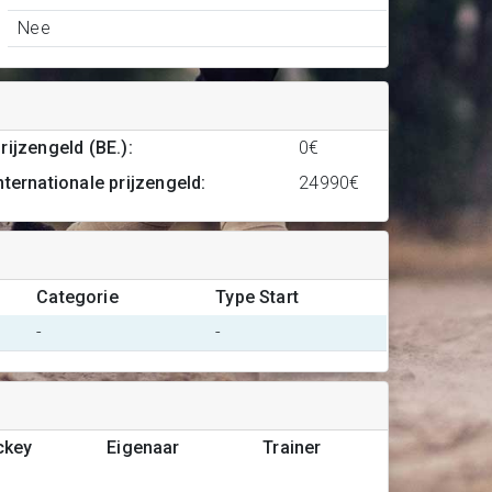
Nee
rijzengeld (BE.)
:
0€
nternationale prijzengeld
:
24990€
Categorie
Type Start
-
-
ckey
Eigenaar
Trainer