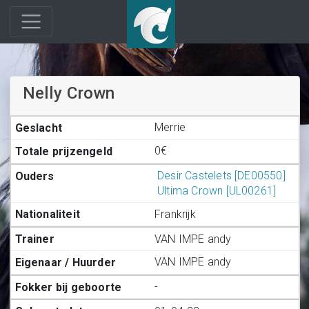
Nelly Crown
Merrie
0€
Desir Castelets [DE00550]
Ultima Crown [UL00261]
Frankrijk
VAN IMPE andy
VAN IMPE andy
-