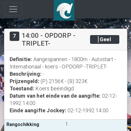
14:00
-
OPDORP -
7
Geel
TRIPLET-
Definitie
:
Aangespannen - 1800m - Autostart -
Internationaal - koers - OPDORP -TRIPLET-
Beschrijving
:
-
Prijzengeld
:
(P) 2156€ - (B) 323€
Toestand
:
Koers beëindigd
Datum van het einde van de aangifte
:
02-12-
1992 14:00
Einde aangifte Jockey
:
02-12-1992 14:00
1