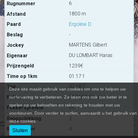
6
1800 m
Ergoline D
-
MARTENS Gilbert
DU LOMBART Haras
1239€
01:17:1
02:18:7
Deze site maakt gebruik van cookies om ons te helpen uw
DEWULF Gabriel
surfervaring te verbeteren. Ze laten ons ook toe beter in te
spelen op uw behoeften en rekening te houden met uw
0€
voorkeuren. Door verder te surfen, aanvaardt u het gebruik van
2
deze cookies.
4
Sluiten