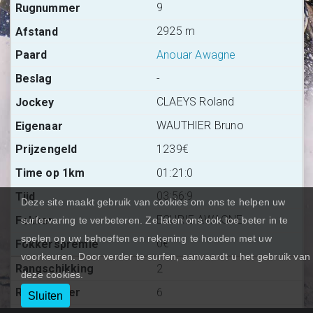
9
2925 m
Anouar Awagne
-
CLAEYS Roland
WAUTHIER Bruno
1239€
01:21:0
03:56:9
Deze site maakt gebruik van cookies om ons te helpen uw
ECURIE AWAGNE
surfervaring te verbeteren. Ze laten ons ook toe beter in te
spelen op uw behoeften en rekening te houden met uw
0€
voorkeuren. Door verder te surfen, aanvaardt u het gebruik van
2
deze cookies.
6
Sluiten