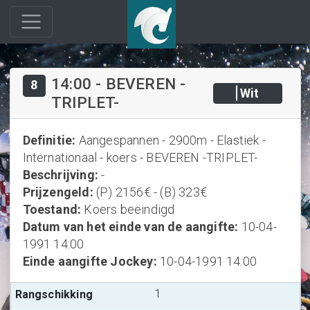
14:00
-
BEVEREN -
8
Wit
TRIPLET-
Definitie
:
Aangespannen - 2900m - Elastiek -
Internationaal - koers - BEVEREN -TRIPLET-
Beschrijving
:
-
Prijzengeld
:
(P) 2156€ - (B) 323€
Toestand
:
Koers beëindigd
Datum van het einde van de aangifte
:
10-04-
1991 14:00
Einde aangifte Jockey
:
10-04-1991 14:00
1