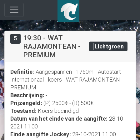
19:30
-
WAT
5
RAJAMONTEAN -
Lichtgroen
PREMIUM
Definitie
:
Aangespannen - 1750m - Autostart -
Internationaal - koers - WAT RAJAMONTEAN -
PREMIUM
Beschrijving
:
-
Prijzengeld
:
(P) 2500€ - (B) 500€
Toestand
:
Koers beëindigd
Datum van het einde van de aangifte
:
28-10-
2021 11:00
Einde aangifte Jockey
:
28-10-2021 11:00