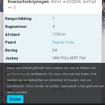
Koersuitschrijvingen
:
Winst ⇒ 65000€, leeftijd
>= 3
1
4
1750 m
Rapide Yoda
D4
VAN POLLAERT Piet
UNION STABLE
Deze site maakt gebruik van cookies om ons te helpen uw
1200€
surfervaring te verbeteren. Ze laten ons ook toe beter in te
spelen op uw behoeften en rekening te houden met uw
01:15:5
voorkeuren. Door verder te surfen, aanvaardt u het gebruik van
02:12:2
deze cookies.
-
Sluiten